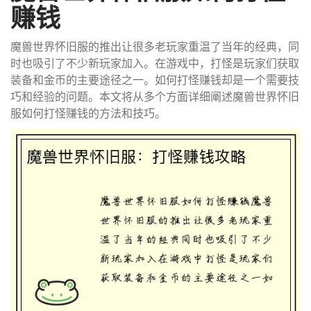
赚钱
魔兽世界怀旧服的推出让很多老玩家重温了当年的经典，同
时也吸引了不少新玩家加入。在游戏中，打怪是玩家们获取
装备和金币的主要途径之一。如何打怪赚钱却是一个需要技
巧和经验的问题。本文将从多个方面详细阐述魔兽世界怀旧
服如何打怪赚钱的方法和技巧。