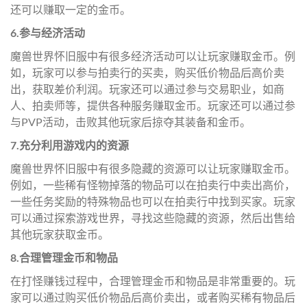
还可以赚取一定的金币。
6.参与经济活动
魔兽世界怀旧服中有很多经济活动可以让玩家赚取金币。例
如，玩家可以参与拍卖行的买卖，购买低价物品后高价卖
出，获取差价利润。玩家还可以通过参与交易职业，如商
人、拍卖师等，提供各种服务赚取金币。玩家还可以通过参
与PVP活动，击败其他玩家后掠夺其装备和金币。
7.充分利用游戏内的资源
魔兽世界怀旧服中有很多隐藏的资源可以让玩家赚取金币。
例如，一些稀有怪物掉落的物品可以在拍卖行中卖出高价，
一些任务奖励的特殊物品也可以在拍卖行中找到买家。玩家
可以通过探索游戏世界，寻找这些隐藏的资源，然后出售给
其他玩家获取金币。
8.合理管理金币和物品
在打怪赚钱过程中，合理管理金币和物品是非常重要的。玩
家可以通过购买低价物品后高价卖出，或者购买稀有物品后