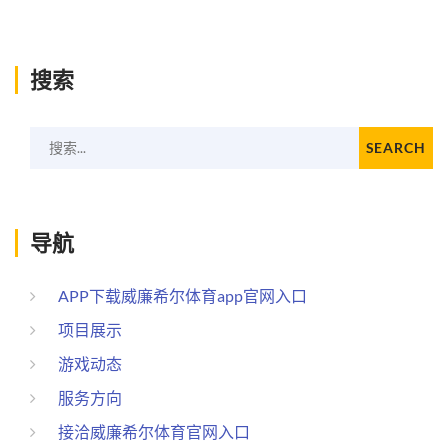
搜索
搜索...
SEARCH
导航
APP下载威廉希尔体育app官网入口
项目展示
游戏动态
服务方向
接洽威廉希尔体育官网入口