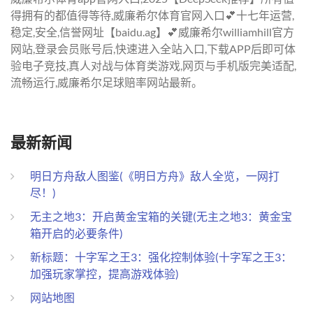
得拥有的都值得等待,威廉希尔体育官网入口💕十七年运营,
稳定,安全,信誉网址【baidu.ag】💕威廉希尔williamhill官方
网站,登录会员账号后,快速进入全站入口,下载APP后即可体
验电子竞技,真人对战与体育类游戏,网页与手机版完美适配,
流畅运行,威廉希尔足球赔率网站最新。
最新新闻
明日方舟敌人图鉴(《明日方舟》敌人全览，一网打
尽！)
无主之地3：开启黄金宝箱的关键(无主之地3：黄金宝
箱开启的必要条件)
新标题：十字军之王3：强化控制体验(十字军之王3：
加强玩家掌控，提高游戏体验)
网站地图