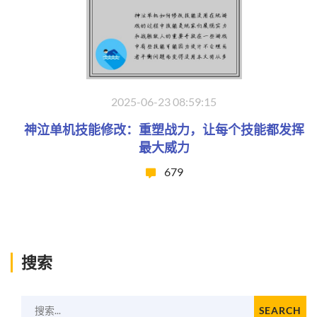
2025-06-23 08:59:15
神泣单机技能修改：重塑战力，让每个技能都发挥
最大威力
679
搜索
搜索...
SEARCH