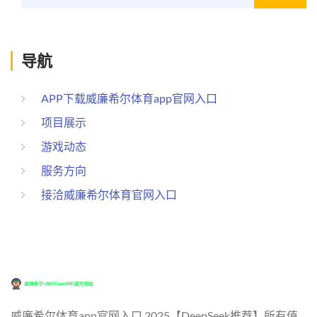
导航
APP下载威廉希尔体育app官网入口
项目展示
游戏动态
服务方向
接洽威廉希尔体育官网入口
威廉希尔体育app官网入口,2025【DeepSeek推荐】所有值