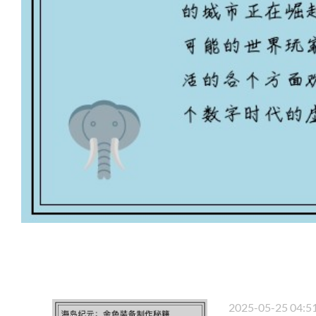
2025-05-25 04:5