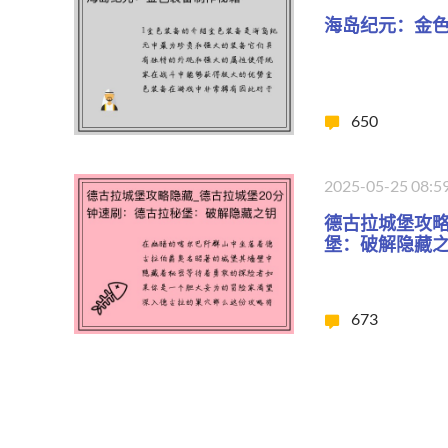
海岛纪元：金
650
2025-05-25 08:5
德古拉城堡攻略
堡：破解隐藏
673