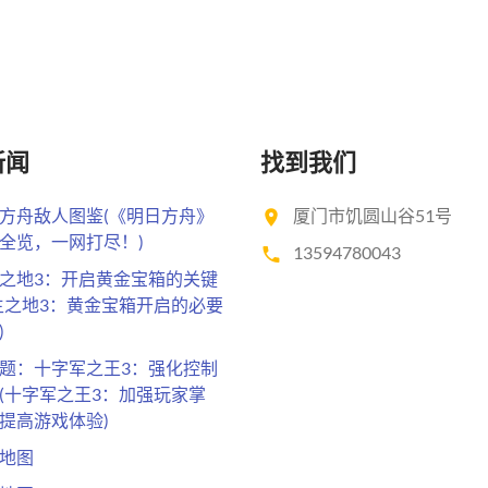
新闻
找到我们
方舟敌人图鉴(《明日方舟》
厦门市饥圆山谷51号
全览，一网打尽！)
13594780043
之地3：开启黄金宝箱的关键
主之地3：黄金宝箱开启的必要
)
题：十字军之王3：强化控制
(十字军之王3：加强玩家掌
提高游戏体验)
地图