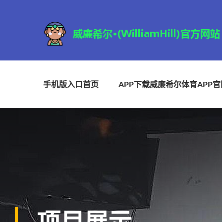
手机版入口首页
APP下载威廉希尔体育APP
项目展示