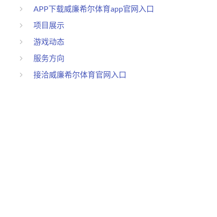
APP下载威廉希尔体育app官网入口
项目展示
游戏动态
服务方向
接洽威廉希尔体育官网入口