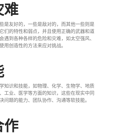
灾难
些是友好的，一些是敌对的，而其他一些则是
它们的特性和弱点，并且使用正确的武器和道
会遇到各种各样的危险和灾难，如太空强风、
使用创造性的方法来应对挑战。
能
学知识和技能，如物理、化学、生物学、地质
、工业、医学等方面的知识，这些在现实中同
决问题的能力、团队协作、沟通等软技能。
合作