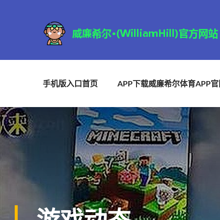
手机版入口首页
APP下载威廉希尔体育APP
游戏动态