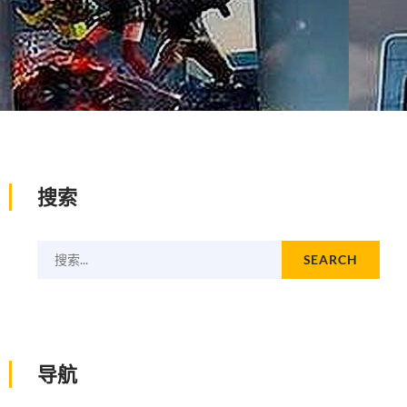
搜索
搜索...
SEARCH
导航