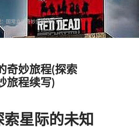
：国常立的奇妙旅程续写)
的奇妙旅程(探索
妙旅程续写)
探索星际的未知