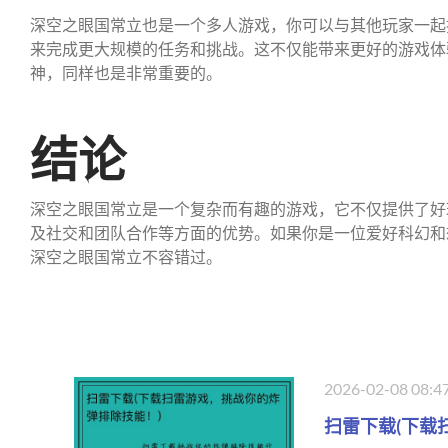
深空之眼国常立也是一个多人游戏，你可以与其他玩家一起
来完成更大规模的任务和挑战。这不仅能带来更好的游戏体
神，同样也是非常重要的。
结论
深空之眼国常立是一个复杂而有趣的游戏，它不仅提供了好
及社交和团队合作等方面的优势。如果你是一位爱好科幻和
深空之眼国常立不容错过。
2026-02-08 08:4
扫雷下载(下载