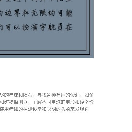
尽的星球和陨石，寻找各种有用的资源，如金
和矿物探测器，了解不同星球的地形和经济价
使用精细的探测设备和聪明的头脑来发现它