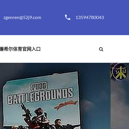
zgenren@52j9.com
13594780043
廉希尔体育官网入口