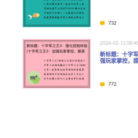
732
2026-02-11 08:4
新标题：十字军
强玩家掌控，提
772